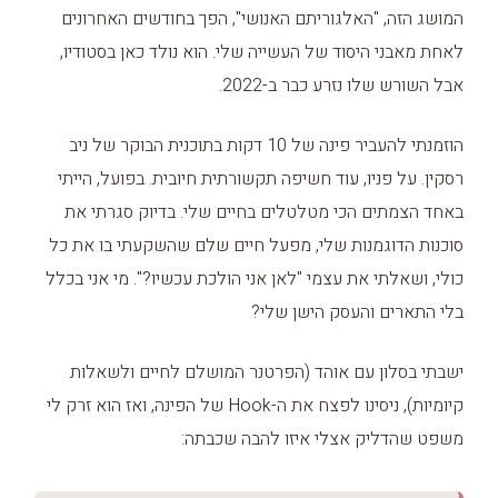
המושג הזה, "האלגוריתם האנושי", הפך בחודשים האחרונים
לאחת מאבני היסוד של העשייה שלי. הוא נולד כאן בסטודיו,
אבל השורש שלו נזרע כבר ב-2022.
הוזמנתי להעביר פינה של 10 דקות בתוכנית הבוקר של ניב
רסקין. על פניו, עוד חשיפה תקשורתית חיובית. בפועל, הייתי
באחד הצמתים הכי מטלטלים בחיים שלי. בדיוק סגרתי את
סוכנות הדוגמנות שלי, מפעל חיים שלם שהשקעתי בו את כל
כולי, ושאלתי את עצמי "לאן אני הולכת עכשיו?". מי אני בכלל
בלי התארים והעסק הישן שלי?
ישבתי בסלון עם אוהד (הפרטנר המושלם לחיים ולשאלות
קיומיות), ניסינו לפצח את ה-Hook של הפינה, ואז הוא זרק לי
משפט שהדליק אצלי איזו להבה שכבתה: