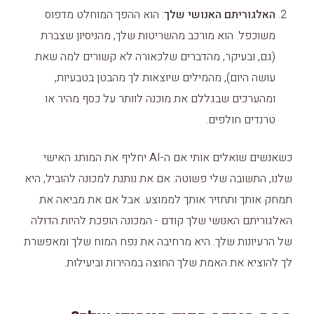
האלגוריתם האנושי שלך
: הוא ההפך המוחלט מדפוס
משוכפל. הוא מורכב מהשריטות שלך, מהניסיון שצברת
(גם, ובעיקר, מהדברים שלכאורה לא קשורים למה שאת
עושה היום), מהמילים שיוצאות לך מהבטן בטבעיות,
ומהערכים שבגללם את מוכנה לוותר על כסף מהיר או
טרנדים חולפים.
כשאנשים שואלים אותי אם ה-AI יחליף את המותג האישי
שלנו, התשובה שלי פשוטה: אם את נותנת למכונה להוביל, היא
תמחק אותך ותחזיר אותך לממוצע. אבל אם את מביאה את
האלגוריתם האנושי שלך קודם - המכונה הופכת להיות הדולה
של הרעיונות שלך. היא מרחיבה את נפח המוח שלך ומאפשרת
לך להוציא את האמת שלך החוצה במהירות וביעילות.