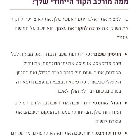
ממה מורכב הקוד הייחודי שלך?
כדי למצוא את האלגוריתם האנושי שלך, את לא צריכה לחקור
את השוק. את צריכה לחקור את עצמך. הוא יושב על חמישה
עוגנים:
הניסיון שנצבר:
כל התחנות שעברת בדרך. אני מביאה לכל
פרק פודקאסט או פוסט את ימי הדוגמנות, את ניהול
הסוכנות, את השעות מול קנבס הציור הגדול, ואת הסגנון
הויזואלי שגיבשתי כגרפיקאית בצבא וכמעצבת תפאורה
בסרטים. שום דבר לא הולך לאיבוד.
הקול האותנטי:
הדרך שבה את חושבת בקול רם. המילים
המדויקות שלך, הבדיחות הפנימיות, המקומות שבהם את
עוצרת לנשום.
נקודת המבט:
הזווית שבה את רואה את העולם. מה שגורם