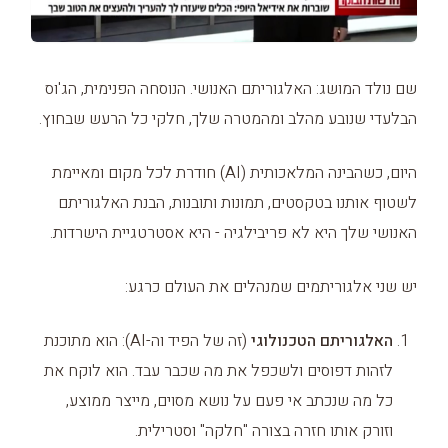
שם נולד המושג: האלגוריתם האנושי. הנוסחה הפנימית, הג'וס
הבלעדי שנובע מהלב ומהמטרה שלך, חלקי כל הרעש שבחוץ.
היום, כשהבינה המלאכותית (AI) חודרת לכל מקום ומאיימת
לשטוף אותנו בטקסטים, תמונות ותובנות, הבנת האלגוריתם
האנושי שלך היא לא פריבילגיה - היא אסטרטגיית הישרדות.
יש שני אלגוריתמים שמנהלים את העולם כרגע:
האלגוריתם הטכנולוגי
(זה של הפיד וה-AI): הוא מתוכנת
לזהות דפוסים ולשכפל את מה שכבר עבד. הוא לוקח את
כל מה שנכתב אי פעם על נושא מסוים, מייצר ממוצע,
וזורק אותו חזרה בצורה "חלקה" וסטרילית.